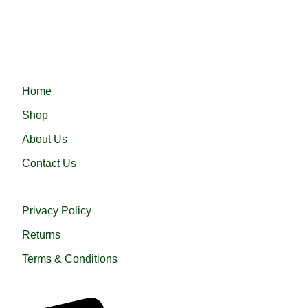
Haramain 24 নিয়ে এলো নিজস্ব কারখানায় প্রস্তুতকৃত সৌদি আরবের প্রসিদ্ধ
হারামাইন তুপ অথবা এরাবিয়ান জুব্বা। আরামদায়ক, উন্নত সুতা এবং দক্ষ কারীগর
দ্বারা তৈরিকৃত এই জুব্বা ইনশাআল্লাহ্‌ আপনার পছন্দ হবে।
QUICK LINKS
Home
Shop
About Us
Contact Us
USEFUL LINKS
Privacy Policy
Returns
Terms & Conditions
QUICK HELP