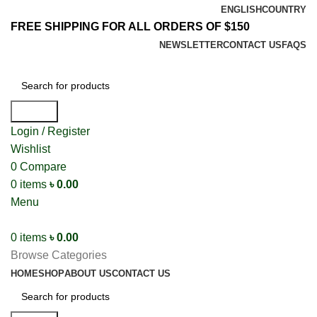
ENGLISH
COUNTRY
FREE SHIPPING FOR ALL ORDERS OF $150
NEWSLETTER
CONTACT US
FAQS
Search
Login / Register
Wishlist
0
Compare
0
items
৳
0.00
Menu
0
items
৳
0.00
Browse Categories
HOME
SHOP
ABOUT US
CONTACT US