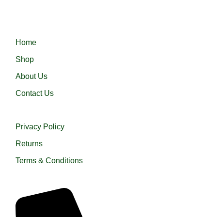
হারামাইন তুপ অথবা এরাবিয়ান জুব্বা। আরামদায়ক, উন্নত সুতা এবং দক্ষ কারীগর
দ্বারা তৈরিকৃত এই জুব্বা ইনশাআল্লাহ্‌ আপনার পছন্দ হবে।
QUICK LINKS
Home
Shop
About Us
Contact Us
USEFUL LINKS
Privacy Policy
Returns
Terms & Conditions
QUICK HELP