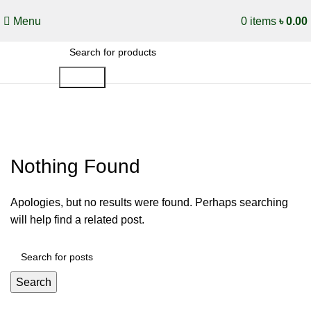
Menu
0
items
৳
0.00
Search
Gugobet Login Registration 660
Nothing Found
Apologies, but no results were found. Perhaps searching
will help find a related post.
Search