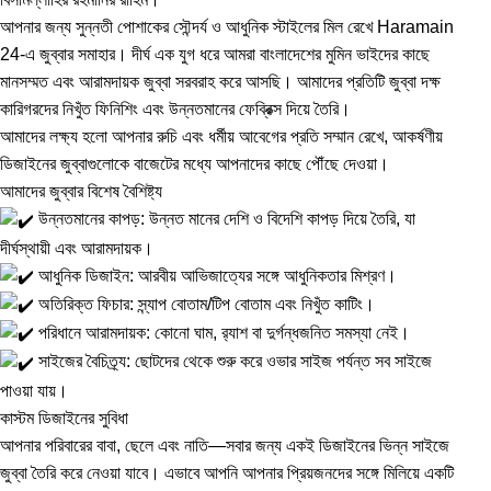
আপনার জন্য সুন্নতী পোশাকের সৌন্দর্য ও আধুনিক স্টাইলের মিল রেখে Haramain
24-এ জুব্বার সমাহার। দীর্ঘ এক যুগ ধরে আমরা বাংলাদেশের মুমিন ভাইদের কাছে
মানসম্মত এবং আরামদায়ক জুব্বা সরবরাহ করে আসছি। আমাদের প্রতিটি জুব্বা দক্ষ
কারিগরদের নিখুঁত ফিনিশিং এবং উন্নতমানের ফেব্রিক্স দিয়ে তৈরি।
আমাদের লক্ষ্য হলো আপনার রুচি এবং ধর্মীয় আবেগের প্রতি সম্মান রেখে, আকর্ষণীয়
ডিজাইনের জুব্বাগুলোকে বাজেটের মধ্যে আপনাদের কাছে পৌঁছে দেওয়া।
আমাদের জুব্বার বিশেষ বৈশিষ্ট্য
উন্নতমানের কাপড়: উন্নত মানের দেশি ও বিদেশি কাপড় দিয়ে তৈরি, যা
দীর্ঘস্থায়ী এবং আরামদায়ক।
আধুনিক ডিজাইন: আরবীয় আভিজাত্যের সঙ্গে আধুনিকতার মিশ্রণ।
অতিরিক্ত ফিচার: স্ন্যাপ বোতাম/টিপ বোতাম এবং নিখুঁত কাটিং।
পরিধানে আরামদায়ক: কোনো ঘাম, র
্যাশ বা দুর্গন্ধজনিত সমস্যা নেই।
সাইজের বৈচিত্র্য: ছোটদের থেকে শুরু করে ওভার সাইজ পর্যন্ত সব সাইজে
পাওয়া যায়।
কাস্টম ডিজাইনের সুবিধা
আপনার পরিবারের বাবা, ছেলে এবং নাতি—সবার জন্য একই ডিজাইনের ভিন্ন সাইজে
জুব্বা তৈরি করে নেওয়া যাবে। এভাবে আপনি আপনার প্রিয়জনদের সঙ্গে মিলিয়ে একটি