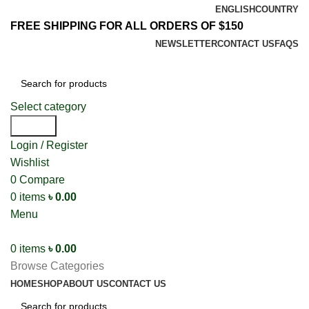
ENGLISH
COUNTRY
FREE SHIPPING FOR ALL ORDERS OF $150
NEWSLETTER
CONTACT US
FAQS
Select category
Search
Login / Register
Wishlist
0
Compare
0
items
৳
0.00
Menu
0
items
৳
0.00
Browse Categories
HOME
SHOP
ABOUT US
CONTACT US