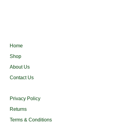
time, providing convenience and efficiency.
Haramain 24 নিয়ে এলো নিজস্ব কারখানায় প্রস্তুতকৃত সৌদি আরবের প্রসিদ্ধ
হারামাইন তুপ অথবা এরাবিয়ান জুব্বা। আরামদায়ক, উন্নত সুতা এবং দক্ষ কারীগর
দ্বারা তৈরিকৃত এই জুব্বা ইনশাআল্লাহ্‌ আপনার পছন্দ হবে।
QUICK LINKS
Home
Shop
About Us
Contact Us
USEFUL LINKS
Privacy Policy
Returns
Terms & Conditions
QUICK HELP