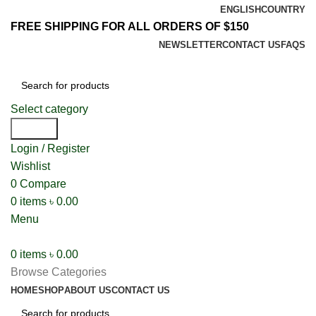
ENGLISH
COUNTRY
FREE SHIPPING FOR ALL ORDERS OF $150
NEWSLETTER
CONTACT US
FAQS
Select category
Search
Login / Register
Wishlist
0
Compare
0
items
৳
0.00
Menu
0
items
৳
0.00
Browse Categories
HOME
SHOP
ABOUT US
CONTACT US