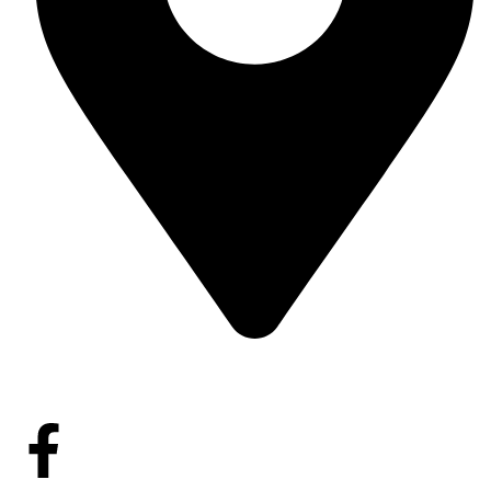
Shop No-235, (1st Floor), Sat Masjid Super Market,
Mohammadpur , Dhaka, Bangladesh