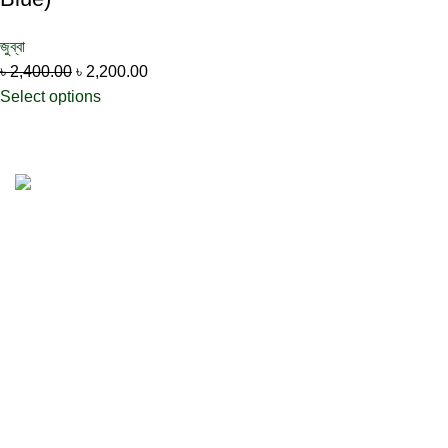
জুব্বা
৳
2,400.00
৳
2,200.00
Select options
Premium Islamic Attire at Affordable Prices
High-quality fabrics and tailoring offered at competitive
prices make Haramain24 accessible for students,
professionals, and families.
24/7 Support.
Reliable customer support available to assist you with any
questions or issues, ensuring a smooth experience.