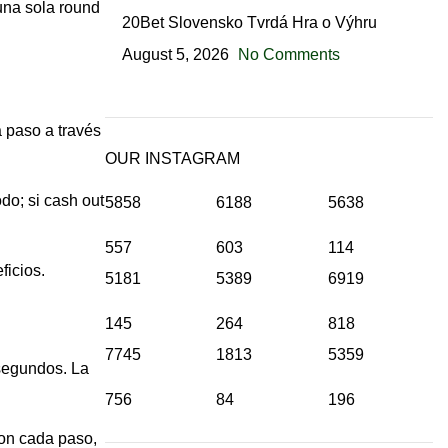
una sola round
20Bet Slovensko Tvrdá Hra o Výhru
August 5, 2026
No Comments
a paso a través
OUR INSTAGRAM
do; si cash out
5858
6188
5638
557
603
114
ficios.
5181
5389
6919
145
264
818
7745
1813
5359
 segundos. La
756
84
196
con cada paso,