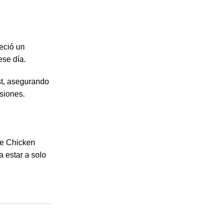
eció un
ese día.
st, asegurando
siones.
de Chicken
a estar a solo