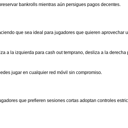
 preservar bankrolls mientras aún persigues pagos decentes.
haciendo que sea ideal para jugadores que quieren aprovechar 
sliza a la izquierda para cash out temprano, desliza a la derecha
edes jugar en cualquier red móvil sin compromiso.
gadores que prefieren sesiones cortas adoptan controles estric