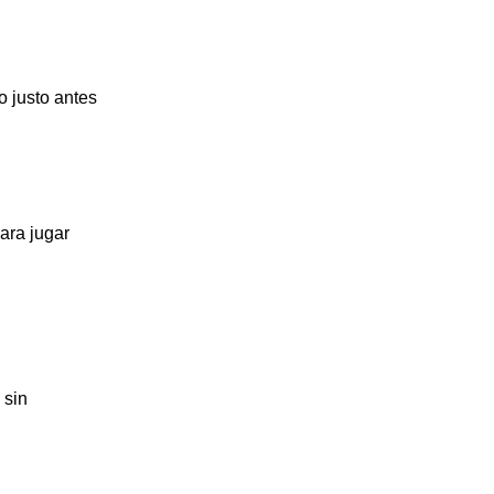
o justo antes
ara jugar
 sin