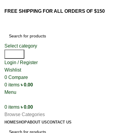
FREE SHIPPING FOR ALL ORDERS OF $150
Select category
Search
Login / Register
Wishlist
0
Compare
0
items
৳
0.00
Menu
0
items
৳
0.00
Browse Categories
HOME
SHOP
ABOUT US
CONTACT US