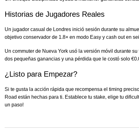
Historias de Jugadores Reales
Un jugador casual de Londres inició sesión durante su almue
objetivo conservador de 1.8× en modo Easy y cash out en se
Un commuter de Nueva York usó la versión móvil durante su 
dos pequeñas ganancias y una pérdida que le costó solo €0.0
¿Listo para Empezar?
Si te gusta la acción rápida que recompensa el timing precis
Road están hechas para ti. Establece tu stake, elige tu dific
un paso!