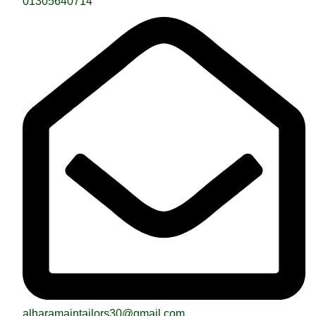
01305640714
alharamaintailors30@gmail.com