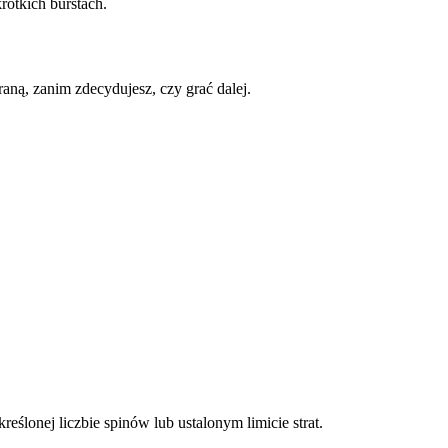
rótkich burstach.
aną, zanim zdecydujesz, czy grać dalej.
ślonej liczbie spinów lub ustalonym limicie strat.