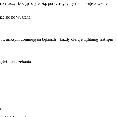
alasz maszynie zająć się resztą, podczas gdy Ty monitorujesz wzorce
mać się po wygranej.
i Quickspin dominują na bębnach – każdy oferuje lightning‑fast spin
ęścia bez czekania.
z.