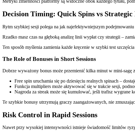
Metryki zmienności platformy są widoczne obok każdego tytułu, poma
Decision Timing: Quick Spins vs Strategic
Rytm szybkiej sesji polega na jak najefektywniejszym podejmowaniu d
Rzadko masz czas na głęboką analizę linii wypłat czy strategii – zam
Ten sposób myślenia zamienia każde kręcenie w szybki test szczęścia i
The Role of Bonuses in Short Sessions
Dobrze wyważony bonus może przemienić kilka minut w mini‑sagę z
Free spin uruchamia się po dziesięciu realnych spinach – dos
Funkcja multipliers może aktywować się w trakcie sesji, podno
Nagroda za streak może się kumulować, jeśli trafisz wygrane k
Te szybkie bonusy utrzymują graczy zaangażowanych, nie zmuszając i
Risk Control in Rapid Sessions
Nawet przy wysokiej intensywności istnieje świadomość limitów ryzyk