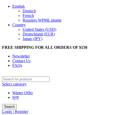
English
Deutsch
French
Requires WPML plugin
Country
United States (USD)
Deutschland (EUR)
Japan (JPY)
FREE SHIPPING FOR ALL ORDERS OF $150
Newsletter
Contact Us
FAQs
Select category
Winter Offer
জুব্বা
Search
Login / Register