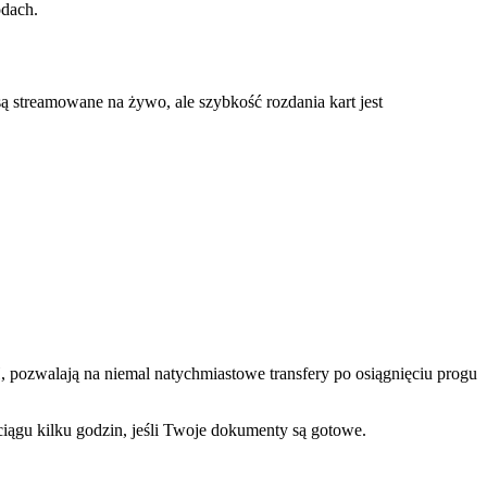
odach.
są streamowane na żywo, ale szybkość rozdania kart jest
 pozwalają na niemal natychmiastowe transfery po osiągnięciu progu
iągu kilku godzin, jeśli Twoje dokumenty są gotowe.