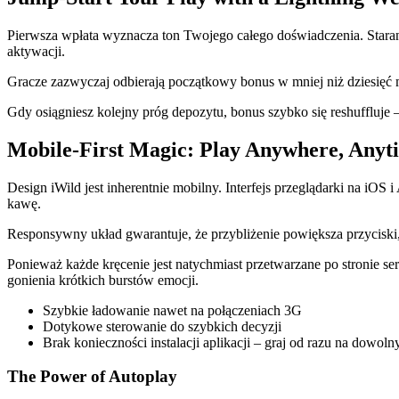
Pierwsza wpłata wyznacza ton Twojego całego doświadczenia. Staran
aktywacji.
Gracze zazwyczaj odbierają początkowy bonus w mniej niż dziesięć m
Gdy osiągniesz kolejny próg depozytu, bonus szybko się reshuffluje 
Mobile‑First Magic: Play Anywhere, Anyt
Design iWild jest inherentnie mobilny. Interfejs przeglądarki na iOS 
kawę.
Responsywny układ gwarantuje, że przybliżenie powiększa przyciski,
Ponieważ każde kręcenie jest natychmiast przetwarzane po stronie 
gonienia krótkich burstów emocji.
Szybkie ładowanie nawet na połączeniach 3G
Dotykowe sterowanie do szybkich decyzji
Brak konieczności instalacji aplikacji – graj od razu na dowol
The Power of Autoplay