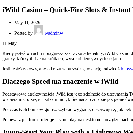
iWild Casino – Quick‑Fire Slots & Instant
May 11, 2026
Posted by
wadminw
11
May
Kiedy jesteś w ruchu i pragniesz zastrzyku adrenaliny, iWild Casino 
graczy, którzy thrive na krótkich, wysokointensywnych sesjach.
Jeśli jesteś gotowy, aby od razu zanurzyć się w akcję, odwiedź
https:/
Dlaczego Speed ma znaczenie w iWild
Podstawową atrakcyjnością iWild jest jego zdolność do utrzymania T
wybiera micro‑sesje – kilka minut, które nadal czują się jak pełne ćwic
Podczas tych burstów gonisz szybkie wygrane, obserwujesz, jak bęb
Ponieważ platforma oferuje instant play na desktopie i urządzeniach
Jump‑Start Your Play with a Lightning W