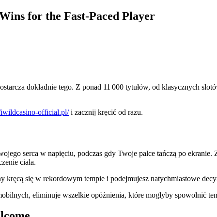
 Wins for the Fast‑Paced Player
dostarcza dokładnie tego. Z ponad 11 000 tytułów, od klasycznych slotó
/iwildcasino-official.pl/
i zacznij kręcić od razu.
wojego serca w napięciu, podczas gdy Twoje palce tańczą po ekranie. 
zenie ciała.
ny kręcą się w rekordowym tempie i podejmujesz natychmiastowe decy
 mobilnych, eliminuje wszelkie opóźnienia, które mogłyby spowolnić te
elcome