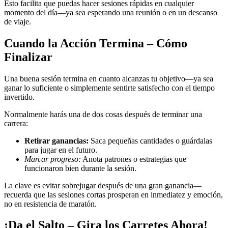
Esto facilita que puedas hacer sesiones rápidas en cualquier
momento del día—ya sea esperando una reunión o en un descanso
de viaje.
Cuando la Acción Termina – Cómo
Finalizar
Una buena sesión termina en cuanto alcanzas tu objetivo—ya sea
ganar lo suficiente o simplemente sentirte satisfecho con el tiempo
invertido.
Normalmente harás una de dos cosas después de terminar una
carrera:
Retirar ganancias:
Saca pequeñas cantidades o guárdalas
para jugar en el futuro.
Marcar progreso:
Anota patrones o estrategias que
funcionaron bien durante la sesión.
La clave es evitar sobrejugar después de una gran ganancia—
recuerda que las sesiones cortas prosperan en inmediatez y emoción,
no en resistencia de maratón.
¡Da el Salto – Gira los Carretes Ahora!