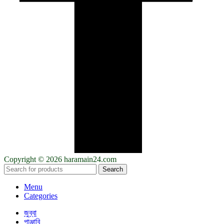
Copyright © 2026 haramain24.com
Search
Menu
Categories
জুব্বা
পাঞ্জাবি