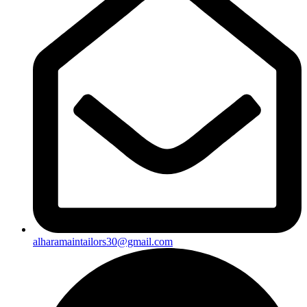
alharamaintailors30@gmail.com