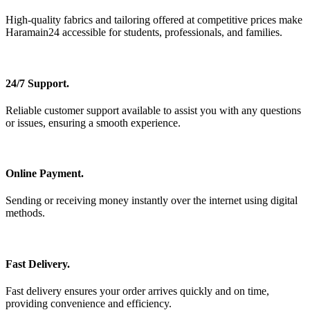
High-quality fabrics and tailoring offered at competitive prices make
Haramain24 accessible for students, professionals, and families.
24/7 Support.
Reliable customer support available to assist you with any questions
or issues, ensuring a smooth experience.
Online Payment.
Sending or receiving money instantly over the internet using digital
methods.
Fast Delivery.
Fast delivery ensures your order arrives quickly and on time,
providing convenience and efficiency.