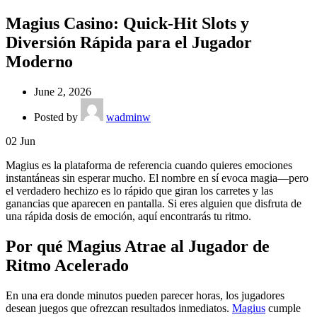
Magius Casino: Quick‑Hit Slots y
Diversión Rápida para el Jugador
Moderno
June 2, 2026
Posted by
wadminw
02
Jun
Magius es la plataforma de referencia cuando quieres emociones
instantáneas sin esperar mucho. El nombre en sí evoca magia—pero
el verdadero hechizo es lo rápido que giran los carretes y las
ganancias que aparecen en pantalla. Si eres alguien que disfruta de
una rápida dosis de emoción, aquí encontrarás tu ritmo.
Por qué Magius Atrae al Jugador de
Ritmo Acelerado
En una era donde minutos pueden parecer horas, los jugadores
desean juegos que ofrezcan resultados inmediatos.
Magius
cumple