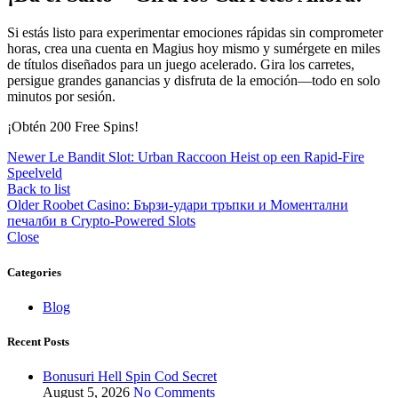
Si estás listo para experimentar emociones rápidas sin comprometer
horas, crea una cuenta en Magius hoy mismo y sumérgete en miles
de títulos diseñados para un juego acelerado. Gira los carretes,
persigue grandes ganancias y disfruta de la emoción—todo en solo
minutos por sesión.
¡Obtén 200 Free Spins!
Newer
Le Bandit Slot: Urban Raccoon Heist op een Rapid‑Fire
Speelveld
Back to list
Older
Roobet Casino: Бързи‑удари тръпки и Моментални
печалби в Crypto‑Powered Slots
Close
Categories
Blog
Recent Posts
Bonusuri Hell Spin Cod Secret
August 5, 2026
No Comments