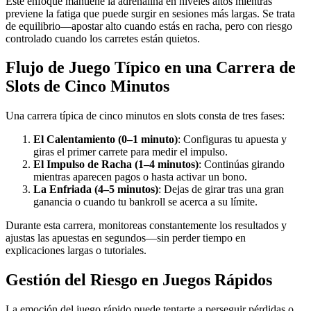
Este enfoque mantiene la adrenalina en niveles altos mientras
previene la fatiga que puede surgir en sesiones más largas. Se trata
de equilibrio—apostar alto cuando estás en racha, pero con riesgo
controlado cuando los carretes están quietos.
Flujo de Juego Típico en una Carrera de
Slots de Cinco Minutos
Una carrera típica de cinco minutos en slots consta de tres fases:
El Calentamiento (0–1 minuto)
: Configuras tu apuesta y
giras el primer carrete para medir el impulso.
El Impulso de Racha (1–4 minutos)
: Continúas girando
mientras aparecen pagos o hasta activar un bono.
La Enfriada (4–5 minutos)
: Dejas de girar tras una gran
ganancia o cuando tu bankroll se acerca a su límite.
Durante esta carrera, monitoreas constantemente los resultados y
ajustas las apuestas en segundos—sin perder tiempo en
explicaciones largas o tutoriales.
Gestión del Riesgo en Juegos Rápidos
La emoción del juego rápido puede tentarte a perseguir pérdidas o