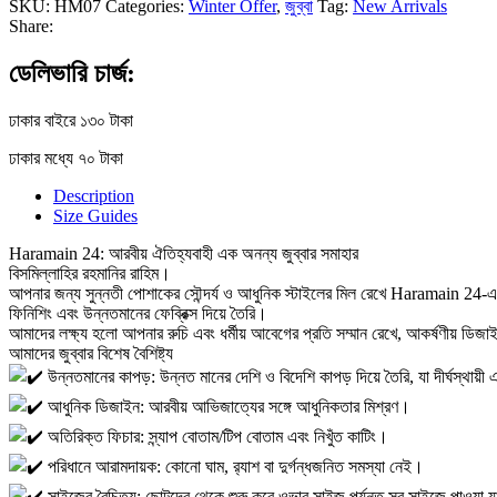
SKU:
HM07
Categories:
Winter Offer
,
জুব্বা
Tag:
New Arrivals
Share:
ডেলিভারি চার্জ:
ঢাকার বাইরে ১৩০ টাকা
ঢাকার মধ্যে ৭০ টাকা
Description
Size Guides
Haramain 24: আরবীয় ঐতিহ্যবাহী এক অনন্য জুব্বার সমাহার
বিসমিল্লাহির রহমানির রাহিম।
আপনার জন্য সুন্নতী পোশাকের সৌন্দর্য ও আধুনিক স্টাইলের মিল রেখে Haramain 24-এ জু
ফিনিশিং এবং উন্নতমানের ফেব্রিক্স দিয়ে তৈরি।
আমাদের লক্ষ্য হলো আপনার রুচি এবং ধর্মীয় আবেগের প্রতি সম্মান রেখে, আকর্ষণীয় ডিজ
আমাদের জুব্বার বিশেষ বৈশিষ্ট্য
উন্নতমানের কাপড়: উন্নত মানের দেশি ও বিদেশি কাপড় দিয়ে তৈরি, যা দীর্ঘস্থা
আধুনিক ডিজাইন: আরবীয় আভিজাত্যের সঙ্গে আধুনিকতার মিশ্রণ।
অতিরিক্ত ফিচার: স্ন্যাপ বোতাম/টিপ বোতাম এবং নিখুঁত কাটিং।
পরিধানে আরামদায়ক: কোনো ঘাম, র
্যাশ বা দুর্গন্ধজনিত সমস্যা নেই।
সাইজের বৈচিত্র্য: ছোটদের থেকে শুরু করে ওভার সাইজ পর্যন্ত সব সাইজে পাওয়া 