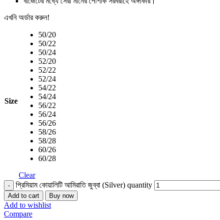
বাজেটের মধ্যে সেরা মানের পোশাক সরবরাহে অঙ্গীকার।
এখনি অর্ডার করুন!
50/20
50/22
50/24
52/20
52/22
52/24
54/22
54/24
Size
56/22
56/24
56/26
58/26
58/28
60/26
60/28
Clear
প্রিমিয়াম কোয়ালিটি আমিরাতি জুব্বা (Silver) quantity
Add to cart
Buy now
Add to wishlist
Compare