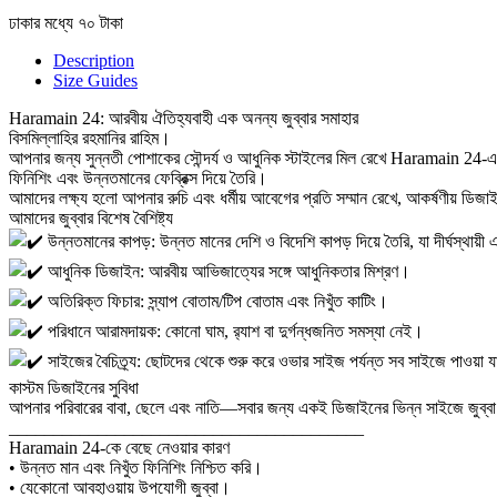
ঢাকার মধ্যে ৭০ টাকা
Description
Size Guides
Haramain 24: আরবীয় ঐতিহ্যবাহী এক অনন্য জুব্বার সমাহার
বিসমিল্লাহির রহমানির রাহিম।
আপনার জন্য সুন্নতী পোশাকের সৌন্দর্য ও আধুনিক স্টাইলের মিল রেখে Haramain 24-এ জু
ফিনিশিং এবং উন্নতমানের ফেব্রিক্স দিয়ে তৈরি।
আমাদের লক্ষ্য হলো আপনার রুচি এবং ধর্মীয় আবেগের প্রতি সম্মান রেখে, আকর্ষণীয় ডিজ
আমাদের জুব্বার বিশেষ বৈশিষ্ট্য
উন্নতমানের কাপড়: উন্নত মানের দেশি ও বিদেশি কাপড় দিয়ে তৈরি, যা দীর্ঘস্থা
আধুনিক ডিজাইন: আরবীয় আভিজাত্যের সঙ্গে আধুনিকতার মিশ্রণ।
অতিরিক্ত ফিচার: স্ন্যাপ বোতাম/টিপ বোতাম এবং নিখুঁত কাটিং।
পরিধানে আরামদায়ক: কোনো ঘাম, র
্যাশ বা দুর্গন্ধজনিত সমস্যা নেই।
সাইজের বৈচিত্র্য: ছোটদের থেকে শুরু করে ওভার সাইজ পর্যন্ত সব সাইজে পাওয়া 
কাস্টম ডিজাইনের সুবিধা
আপনার পরিবারের বাবা, ছেলে এবং নাতি—সবার জন্য একই ডিজাইনের ভিন্ন সাইজে জুব্
________________________________________
Haramain 24-কে বেছে নেওয়ার কারণ
• উন্নত মান এবং নিখুঁত ফিনিশিং নিশ্চিত করি।
• যেকোনো আবহাওয়ায় উপযোগী জুব্বা।