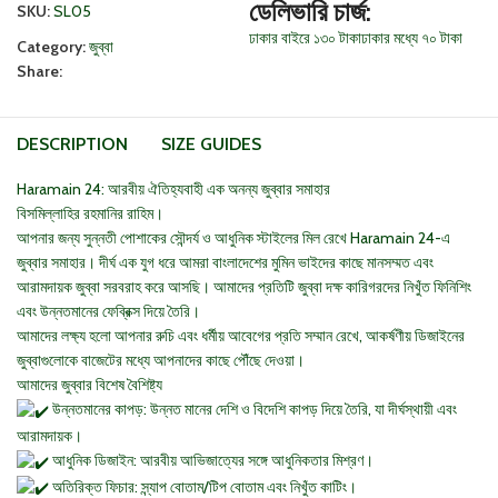
ডেলিভারি চার্জ:
SKU:
SL05
ঢাকার বাইরে ১৩০ টাকা
ঢাকার মধ্যে ৭০ টাকা
Category:
জুব্বা
Share:
DESCRIPTION
SIZE GUIDES
Haramain 24: আরবীয় ঐতিহ্যবাহী এক অনন্য জুব্বার সমাহার
বিসমিল্লাহির রহমানির রাহিম।
আপনার জন্য সুন্নতী পোশাকের সৌন্দর্য ও আধুনিক স্টাইলের মিল রেখে Haramain 24-এ
জুব্বার সমাহার। দীর্ঘ এক যুগ ধরে আমরা বাংলাদেশের মুমিন ভাইদের কাছে মানসম্মত এবং
আরামদায়ক জুব্বা সরবরাহ করে আসছি। আমাদের প্রতিটি জুব্বা দক্ষ কারিগরদের নিখুঁত ফিনিশিং
এবং উন্নতমানের ফেব্রিক্স দিয়ে তৈরি।
আমাদের লক্ষ্য হলো আপনার রুচি এবং ধর্মীয় আবেগের প্রতি সম্মান রেখে, আকর্ষণীয় ডিজাইনের
জুব্বাগুলোকে বাজেটের মধ্যে আপনাদের কাছে পৌঁছে দেওয়া।
আমাদের জুব্বার বিশেষ বৈশিষ্ট্য
উন্নতমানের কাপড়: উন্নত মানের দেশি ও বিদেশি কাপড় দিয়ে তৈরি, যা দীর্ঘস্থায়ী এবং
আরামদায়ক।
আধুনিক ডিজাইন: আরবীয় আভিজাত্যের সঙ্গে আধুনিকতার মিশ্রণ।
অতিরিক্ত ফিচার: স্ন্যাপ বোতাম/টিপ বোতাম এবং নিখুঁত কাটিং।