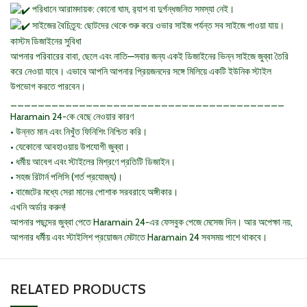
পরিধানে আরামদায়ক: কোনো ঘাম, র
্যাশ বা দুর্গন্ধজনিত সমস্যা নেই।
সাইজের বৈচিত্র্য: ছোটদের থেকে শুরু করে ওভার সাইজ পর্যন্ত সব সাইজে পাওয়া যায়।
কাস্টম ডিজাইনের সুবিধা
আপনার পরিবারের বাবা, ছেলে এবং নাতি—সবার জন্য একই ডিজাইনের ভিন্ন সাইজে জুব্বা তৈরি
করে নেওয়া যাবে। এভাবে আপনি আপনার প্রিয়জনদের সঙ্গে মিলিয়ে একটি ইউনিক স্টাইল
উপভোগ করতে পারবেন।
________________________________________
Haramain 24-কে বেছে নেওয়ার কারণ
• উন্নত মান এবং নিখুঁত ফিনিশিং নিশ্চিত করি।
• যেকোনো আবহাওয়ায় উপযোগী জুব্বা।
• ধর্মীয় আবেগ এবং স্টাইলের মিশ্রণে প্রতিটি ডিজাইন।
• সহজ রিটার্ন পলিসি (শর্ত প্রযোজ্য)।
• বাজেটের মধ্যে সেরা মানের পোশাক সরবরাহে অঙ্গীকার।
এখনি অর্ডার করুন!
আপনার পছন্দের জুব্বা পেতে Haramain 24-এর ফেসবুক পেজে মেসেজ দিন। আর অপেক্ষা নয়,
আপনার ধর্মীয় এবং স্টাইলিশ প্রয়োজন মেটাতে Haramain 24 সবসময় পাশে থাকবে।
RELATED PRODUCTS