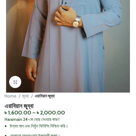
Click to enlarge
Home
জুব্বা
এরাবিয়ান জুব্বা
এরাবিয়ান জুব্বা
৳
1,600.00
–
৳
2,000.00
Haramain 24-কে বেছে নেওয়ার কারণ
উন্নত মান এবং নিখুঁত ফিনিশিং নিশ্চিত করি।
যেকোনো আবহাওয়ায় উপযোগী জুব্বা।