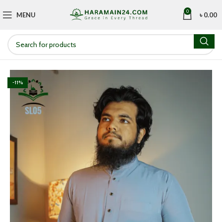
0
MENU
৳
0.00
-11%