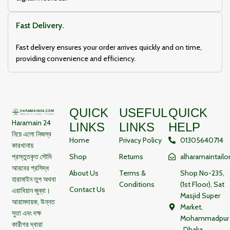
Fast Delivery.
Fast delivery ensures your order arrives quickly and on time,
providing convenience and efficiency.
QUICK
USEFUL
QUICK
Haramain 24
LINKS
LINKS
HELP
নিয়ে এলো নিজস্ব
Home
Privacy Policy
01305640714
কারখানায়
প্রস্তুতকৃত সৌদি
Shop
Returns
alharamaintail
আরবের প্রসিদ্ধ
About Us
Terms &
Shop No-235,
হারামাইন তুপ অথবা
Conditions
(1st Floor), Sat
Contact Us
এরাবিয়ান জুব্বা।
Masjid Super
আরামদায়ক, উন্নত
Market,
সুতা এবং দক্ষ
Mohammadpur
কারীগর দ্বারা
, Dhaka,