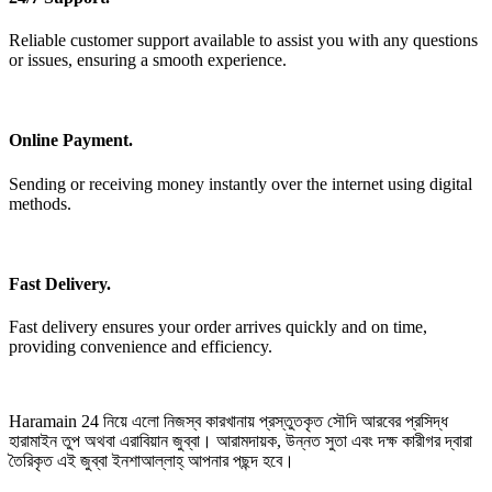
Reliable customer support available to assist you with any questions
or issues, ensuring a smooth experience.
Online Payment.
Sending or receiving money instantly over the internet using digital
methods.
Fast Delivery.
Fast delivery ensures your order arrives quickly and on time,
providing convenience and efficiency.
Haramain 24 নিয়ে এলো নিজস্ব কারখানায় প্রস্তুতকৃত সৌদি আরবের প্রসিদ্ধ
হারামাইন তুপ অথবা এরাবিয়ান জুব্বা। আরামদায়ক, উন্নত সুতা এবং দক্ষ কারীগর দ্বারা
তৈরিকৃত এই জুব্বা ইনশাআল্লাহ্‌ আপনার পছন্দ হবে।