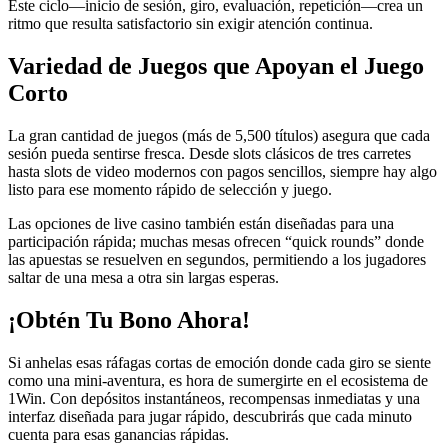
Este ciclo—inicio de sesión, giro, evaluación, repetición—crea un
ritmo que resulta satisfactorio sin exigir atención continua.
Variedad de Juegos que Apoyan el Juego
Corto
La gran cantidad de juegos (más de 5,500 títulos) asegura que cada
sesión pueda sentirse fresca. Desde slots clásicos de tres carretes
hasta slots de video modernos con pagos sencillos, siempre hay algo
listo para ese momento rápido de selección y juego.
Las opciones de live casino también están diseñadas para una
participación rápida; muchas mesas ofrecen “quick rounds” donde
las apuestas se resuelven en segundos, permitiendo a los jugadores
saltar de una mesa a otra sin largas esperas.
¡Obtén Tu Bono Ahora!
Si anhelas esas ráfagas cortas de emoción donde cada giro se siente
como una mini‑aventura, es hora de sumergirte en el ecosistema de
1Win. Con depósitos instantáneos, recompensas inmediatas y una
interfaz diseñada para jugar rápido, descubrirás que cada minuto
cuenta para esas ganancias rápidas.