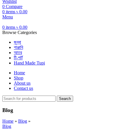
Wishlist
0
Compare
0
items
৳
0.00
Menu
0
items
৳
0.00
Browse Categories
জুব্বা
পাঞ্জাবি
আতর
টি-শার্ট
Hand Made Tupi
Home
Shop
About us
Contact us
Search
Blog
Home
»
Blog
»
Blog