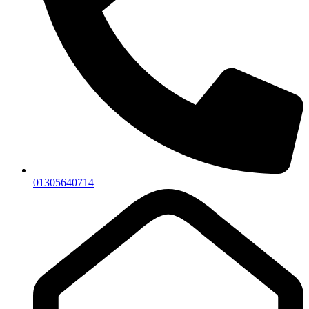
01305640714