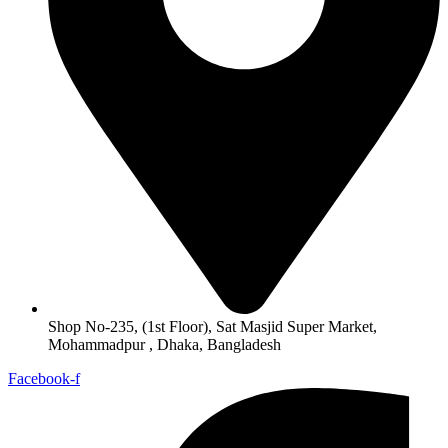
Shop No-235, (1st Floor), Sat Masjid Super Market,
Mohammadpur , Dhaka, Bangladesh
Facebook-f