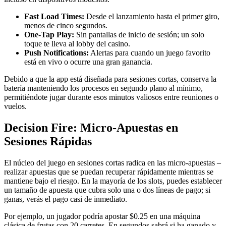
Fast Load Times:
Desde el lanzamiento hasta el primer giro,
menos de cinco segundos.
One‑Tap Play:
Sin pantallas de inicio de sesión; un solo
toque te lleva al lobby del casino.
Push Notifications:
Alertas para cuando un juego favorito
está en vivo o ocurre una gran ganancia.
Debido a que la app está diseñada para sesiones cortas, conserva la
batería manteniendo los procesos en segundo plano al mínimo,
permitiéndote jugar durante esos minutos valiosos entre reuniones o
vuelos.
Decision Fire: Micro‑Apuestas en
Sesiones Rápidas
El núcleo del juego en sesiones cortas radica en las micro‑apuestas –
realizar apuestas que se puedan recuperar rápidamente mientras se
mantiene bajo el riesgo. En la mayoría de los slots, puedes establecer
un tamaño de apuesta que cubra solo una o dos líneas de pago; si
ganas, verás el pago casi de inmediato.
Por ejemplo, un jugador podría apostar $0.25 en una máquina
clásica de frutas con 20 carretes. En segundos sabrá si ha ganado y