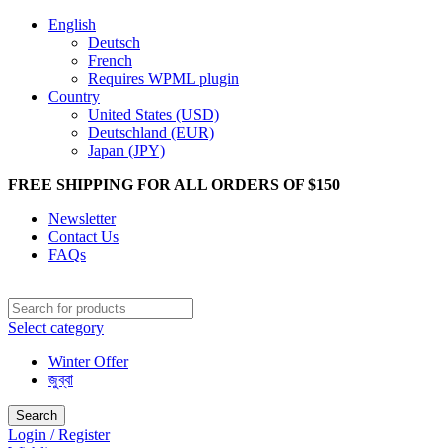
English
Deutsch
French
Requires WPML plugin
Country
United States (USD)
Deutschland (EUR)
Japan (JPY)
FREE SHIPPING FOR ALL ORDERS OF $150
Newsletter
Contact Us
FAQs
Select category
Winter Offer
জুব্বা
Search
Login / Register