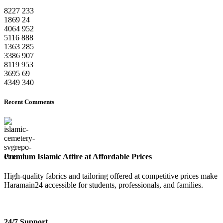
8227
233
1869
24
4064
952
5116
888
1363
285
3386
907
8119
953
3695
69
4349
340
Recent Comments
Premium Islamic Attire at Affordable Prices
High-quality fabrics and tailoring offered at competitive prices make
Haramain24 accessible for students, professionals, and families.
24/7 Support.