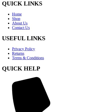
QUICK LINKS
Home
Shop
About Us
Contact Us
USEFUL LINKS
Privacy Policy
Returns
Terms & Conditions
QUICK HELP