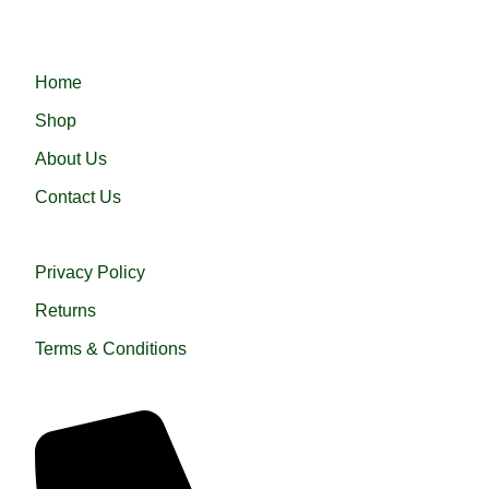
হারামাইন তুপ অথবা এরাবিয়ান জুব্বা। আরামদায়ক, উন্নত সুতা এবং দক্ষ কারীগর
দ্বারা তৈরিকৃত এই জুব্বা ইনশাআল্লাহ্‌ আপনার পছন্দ হবে।
QUICK LINKS
Home
Shop
About Us
Contact Us
USEFUL LINKS
Privacy Policy
Returns
Terms & Conditions
QUICK HELP