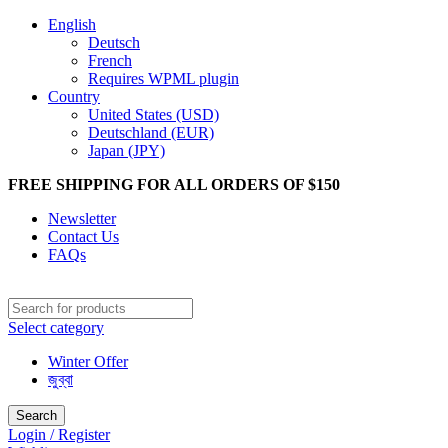
English
Deutsch
French
Requires WPML plugin
Country
United States (USD)
Deutschland (EUR)
Japan (JPY)
FREE SHIPPING FOR ALL ORDERS OF $150
Newsletter
Contact Us
FAQs
Select category
Winter Offer
জুব্বা
Search
Login / Register