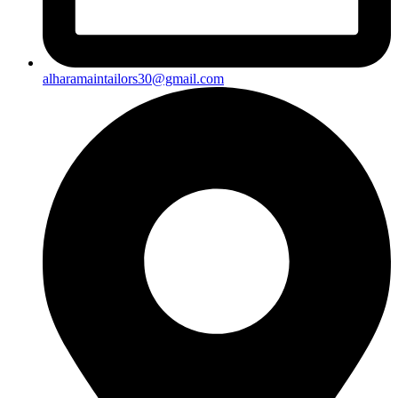
alharamaintailors30@gmail.com