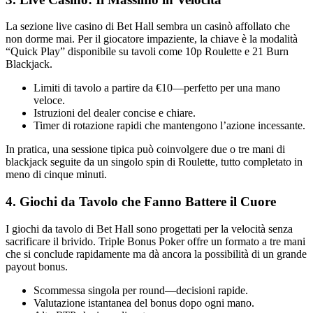
La sezione live casino di Bet Hall sembra un casinò affollato che
non dorme mai. Per il giocatore impaziente, la chiave è la modalità
“Quick Play” disponibile su tavoli come 10p Roulette e 21 Burn
Blackjack.
Limiti di tavolo a partire da €10—perfetto per una mano
veloce.
Istruzioni del dealer concise e chiare.
Timer di rotazione rapidi che mantengono l’azione incessante.
In pratica, una sessione tipica può coinvolgere due o tre mani di
blackjack seguite da un singolo spin di Roulette, tutto completato in
meno di cinque minuti.
4. Giochi da Tavolo che Fanno Battere il Cuore
I giochi da tavolo di Bet Hall sono progettati per la velocità senza
sacrificare il brivido. Triple Bonus Poker offre un formato a tre mani
che si conclude rapidamente ma dà ancora la possibilità di un grande
payout bonus.
Scommessa singola per round—decisioni rapide.
Valutazione istantanea del bonus dopo ogni mano.