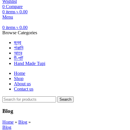
Wishlist
0
Compare
0
items
৳
0.00
Menu
0
items
৳
0.00
Browse Categories
জুব্বা
পাঞ্জাবি
আতর
টি-শার্ট
Hand Made Tupi
Home
Shop
About us
Contact us
Search
Blog
Home
»
Blog
»
Blog