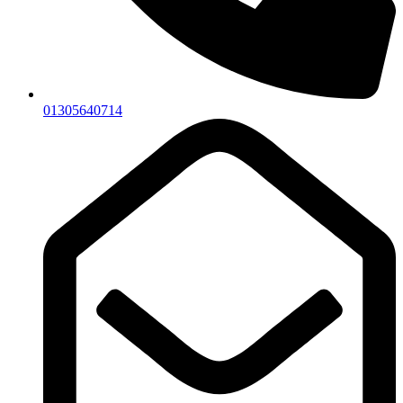
01305640714