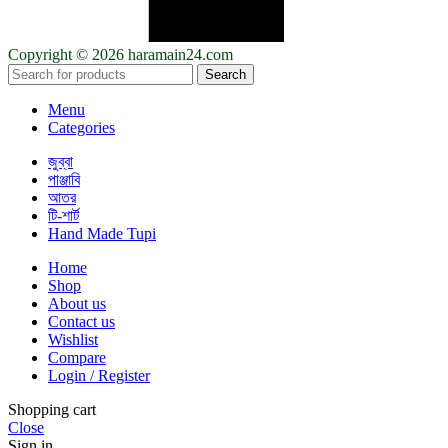
Copyright © 2026 haramain24.com
Search
Menu
Categories
জুব্বা
পাঞ্জাবি
আতর
টি-শার্ট
Hand Made Tupi
Home
Shop
About us
Contact us
Wishlist
Compare
Login / Register
Shopping cart
Close
Sign in