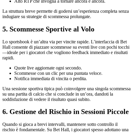
Alto RTP che invoglia a tornare ancora e ancora.
La struttura breve permette di godersi un’esperienza completa senza
indugiare su strategie di scommessa prolungate.
5. Scommesse Sportive al Volo
Lo sportsbook è un’altra via per vincite rapide. L’interfaccia di Bet
Hall consente di piazzare scommesse su eventi live con pochi tocchi
—ideale per i giocatori che vogliono feedback immediato e risultati
rapidi.
Quote live aggiornate ogni secondo.
Scommesse con un clic per una puntata veloce.
Notifica immediata di vincita o perdita.
Una sessione sportiva tipica può coinvolgere una singola scommessa
su una partita di calcio che si conclude in un’ora, dandoti la
soddisfazione di vedere il risultato quasi subito.
6. Gestione del Rischio in Sessioni Piccole
Quando si gioca a brevi intervalli, mantenere sotto controllo il
rischio è fondamentale. Su Bet Hall, i giocatori spesso adottano una