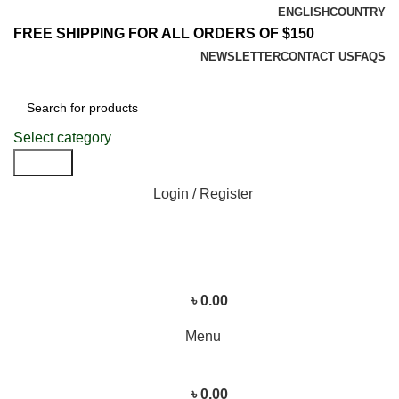
ENGLISH
COUNTRY
FREE SHIPPING FOR ALL ORDERS OF $150
NEWSLETTER
CONTACT US
FAQS
Select category
Search
Login / Register
৳
0.00
Menu
৳
0.00