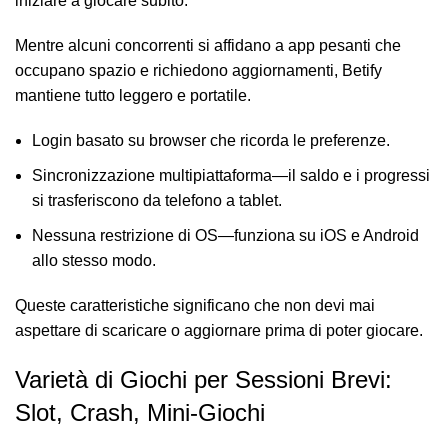
iniziare a giocare subito.
Mentre alcuni concorrenti si affidano a app pesanti che
occupano spazio e richiedono aggiornamenti, Betify
mantiene tutto leggero e portatile.
Login basato su browser che ricorda le preferenze.
Sincronizzazione multipiattaforma—il saldo e i progressi
si trasferiscono da telefono a tablet.
Nessuna restrizione di OS—funziona su iOS e Android
allo stesso modo.
Queste caratteristiche significano che non devi mai
aspettare di scaricare o aggiornare prima di poter giocare.
Varietà di Giochi per Sessioni Brevi:
Slot, Crash, Mini‑Giochi