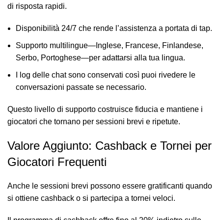
di risposta rapidi.
Disponibilità 24/7 che rende l’assistenza a portata di tap.
Supporto multilingue—Inglese, Francese, Finlandese,
Serbo, Portoghese—per adattarsi alla tua lingua.
I log delle chat sono conservati così puoi rivedere le
conversazioni passate se necessario.
Questo livello di supporto costruisce fiducia e mantiene i
giocatori che tornano per sessioni brevi e ripetute.
Valore Aggiunto: Cashback e Tornei per
Giocatori Frequenti
Anche le sessioni brevi possono essere gratificanti quando
si ottiene cashback o si partecipa a tornei veloci.