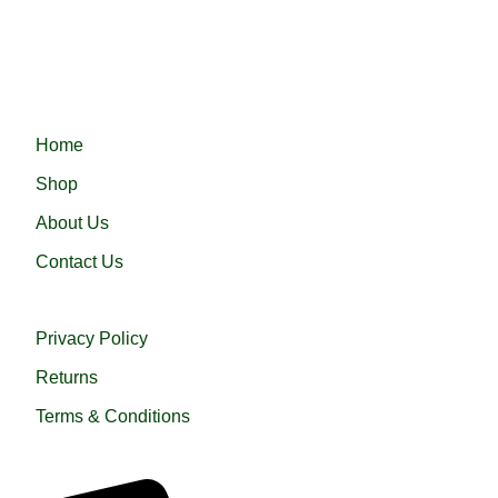
Haramain 24 নিয়ে এলো নিজস্ব কারখানায় প্রস্তুতকৃত সৌদি আরবের প্রসিদ্ধ
হারামাইন তুপ অথবা এরাবিয়ান জুব্বা। আরামদায়ক, উন্নত সুতা এবং দক্ষ কারীগর
দ্বারা তৈরিকৃত এই জুব্বা ইনশাআল্লাহ্‌ আপনার পছন্দ হবে।
QUICK LINKS
Home
Shop
About Us
Contact Us
USEFUL LINKS
Privacy Policy
Returns
Terms & Conditions
QUICK HELP