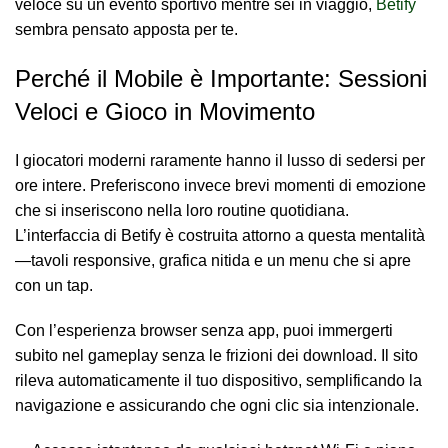
veloce su un evento sportivo mentre sei in viaggio,
Betify
sembra pensato apposta per te.
Perché il Mobile è Importante: Sessioni
Veloci e Gioco in Movimento
I giocatori moderni raramente hanno il lusso di sedersi per
ore intere. Preferiscono invece brevi momenti di emozione
che si inseriscono nella loro routine quotidiana.
L’interfaccia di Betify è costruita attorno a questa mentalità
—tavoli responsive, grafica nitida e un menu che si apre
con un tap.
Con l’esperienza browser senza app, puoi immergerti
subito nel gameplay senza le frizioni dei download. Il sito
rileva automaticamente il tuo dispositivo, semplificando la
navigazione e assicurando che ogni clic sia intenzionale.