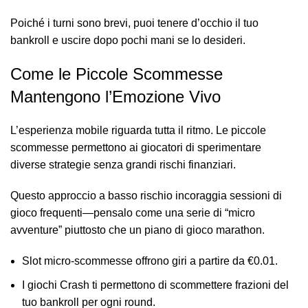
Poiché i turni sono brevi, puoi tenere d’occhio il tuo
bankroll e uscire dopo pochi mani se lo desideri.
Come le Piccole Scommesse
Mantengono l’Emozione Vivo
L’esperienza mobile riguarda tutta il ritmo. Le piccole
scommesse permettono ai giocatori di sperimentare
diverse strategie senza grandi rischi finanziari.
Questo approccio a basso rischio incoraggia sessioni di
gioco frequenti—pensalo come una serie di “micro
avventure” piuttosto che un piano di gioco marathon.
Slot micro‑scommesse offrono giri a partire da €0.01.
I giochi Crash ti permettono di scommettere frazioni del
tuo bankroll per ogni round.