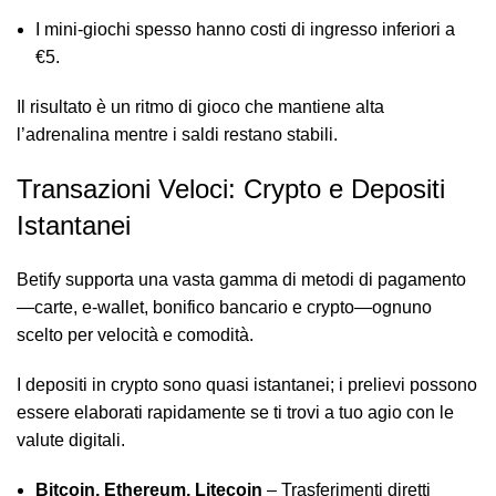
I mini‑giochi spesso hanno costi di ingresso inferiori a
€5.
Il risultato è un ritmo di gioco che mantiene alta
l’adrenalina mentre i saldi restano stabili.
Transazioni Veloci: Crypto e Depositi
Istantanei
Betify supporta una vasta gamma di metodi di pagamento
—carte, e-wallet, bonifico bancario e crypto—ognuno
scelto per velocità e comodità.
I depositi in crypto sono quasi istantanei; i prelievi possono
essere elaborati rapidamente se ti trovi a tuo agio con le
valute digitali.
Bitcoin, Ethereum, Litecoin
– Trasferimenti diretti