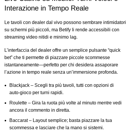
Interazione in Tempo Reale
Le tavoli con dealer dal vivo possono sembrare intimidatori
su schermi più piccoli, ma Betify li rende accessibili con
streaming video nitidi e minimo lag.
L’interfaccia del dealer offre un semplice pulsante “quick
bet” che ti permette di piazzare piccole scommesse
istantaneamente—perfetto per chi desidera assaporare
l’azione in tempo reale senza un’immersione profonda.
Blackjack – Scegli tra più tavoli, tutti con opzioni di
auto‑gioco per turni rapidi.
Roulette – Gira la ruota più volte al minuto mentre vedi
ancora il commento in diretta.
Baccarat – Layout semplice; basta piazzare la tua
scommessa e lasciare che la mano si sistemi.