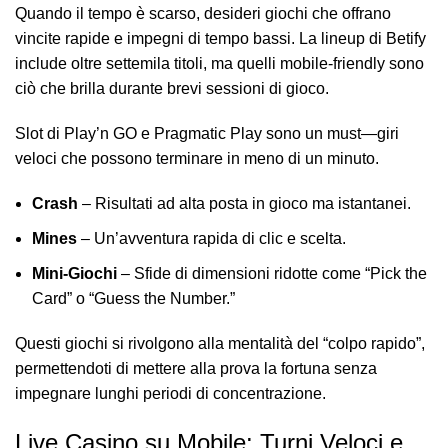
Quando il tempo è scarso, desideri giochi che offrano
vincite rapide e impegni di tempo bassi. La lineup di Betify
include oltre settemila titoli, ma quelli mobile‑friendly sono
ciò che brilla durante brevi sessioni di gioco.
Slot di Play’n GO e Pragmatic Play sono un must—giri
veloci che possono terminare in meno di un minuto.
Crash
– Risultati ad alta posta in gioco ma istantanei.
Mines
– Un’avventura rapida di clic e scelta.
Mini‑Giochi
– Sfide di dimensioni ridotte come “Pick the
Card” o “Guess the Number.”
Questi giochi si rivolgono alla mentalità del “colpo rapido”,
permettendoti di mettere alla prova la fortuna senza
impegnare lunghi periodi di concentrazione.
Live Casino su Mobile: Turni Veloci e