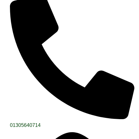
01305640714