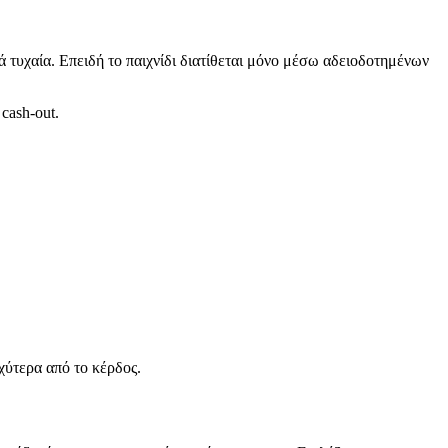
κά τυχαία. Επειδή το παιχνίδι διατίθεται μόνο μέσω αδειοδοτημένων
cash-out.
χύτερα από το κέρδος.