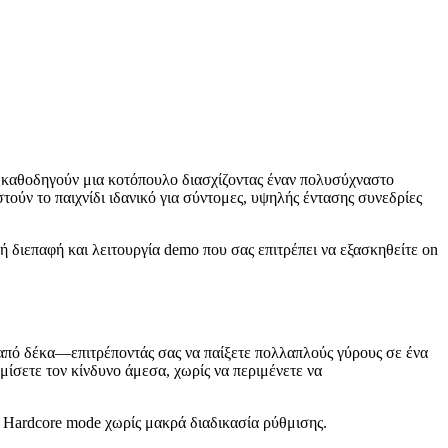
ες καθοδηγούν μια κοτόπουλο διασχίζοντας έναν πολυσύχναστο
ούν το παιχνίδι ιδανικό για σύντομες, υψηλής έντασης συνεδρίες
ρή διεπαφή και λειτουργία demo που σας επιτρέπει να εξασκηθείτε on
από δέκα—επιτρέποντάς σας να παίξετε πολλαπλούς γύρους σε ένα
μίσετε τον κίνδυνο άμεσα, χωρίς να περιμένετε να
ή Hardcore mode χωρίς μακρά διαδικασία ρύθμισης.