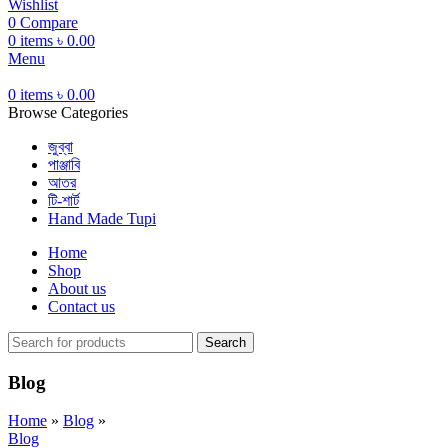
Wishlist
0
Compare
0
items
৳
0.00
Menu
0
items
৳
0.00
Browse Categories
জুব্বা
পাঞ্জাবি
আতর
টি-শার্ট
Hand Made Tupi
Home
Shop
About us
Contact us
Search
Blog
Home
»
Blog
»
Blog