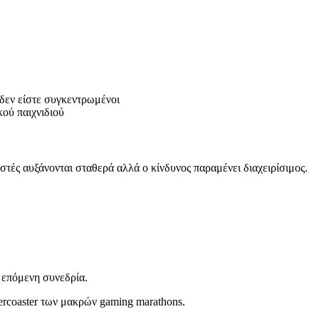
 δεν είστε συγκεντρωμένοι
κού παιχνιδιού
τές αυξάνονται σταθερά αλλά ο κίνδυνος παραμένει διαχειρίσιμος.
 επόμενη συνεδρία.
lercoaster των μακρών gaming marathons.