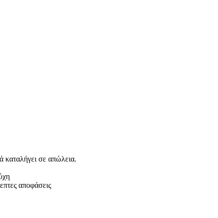
ά καταλήγει σε απώλεια.
ύχη
επτες αποφάσεις