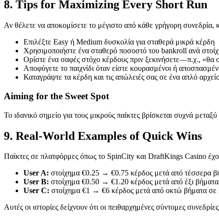
8. Tips for Maximizing Every Short Run
Αν θέλετε να αποκομίσετε το μέγιστο από κάθε γρήγορη συνεδρία, κ
Επιλέξτε Easy ή Medium δυσκολία για σταθερά μικρά κέρδη
Χρησιμοποιήστε ένα σταθερό ποσοστό του bankroll ανά στοί
Ορίστε ένα σαφές στόχο κέρδους πριν ξεκινήσετε—π.χ., «θα
Αποφύγετε το παιχνίδι όταν είστε κουρασμένοι ή αποσπασμένο
Καταγράψτε τα κέρδη και τις απώλειές σας σε ένα απλό αρχε
Αiming for the Sweet Spot
Το ιδανικό σημείο για τους μικρούς παίκτες βρίσκεται συχνά μετα
9. Real-World Examples of Quick Wins
Παίκτες σε πλατφόρμες όπως το SpinCity και DraftKings Casino έχ
User A:
στοίχημα €0.25 → €0.75 κέρδος μετά από τέσσερα β
User B:
στοίχημα €0.50 → €1.20 κέρδος μετά από έξι βήματα
User C:
στοίχημα €1 → €6 κέρδος μετά από οκτώ βήματα σε E
Αυτές οι ιστορίες δείχνουν ότι οι πειθαρχημένες σύντομες συνεδρί