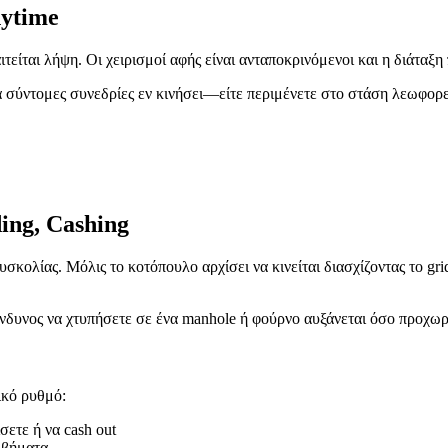
nytime
ιτείται λήψη. Οι χειρισμοί αφής είναι ανταποκρινόμενοι και η διάταξ
α σύντομες συνεδρίες εν κινήσει—είτε περιμένετε στο στάση λεωφορεί
ding, Cashing
σκολίας. Μόλις το κοτόπουλο αρχίσει να κινείται διασχίζοντας το gr
νδυνος να χτυπήσετε σε ένα manhole ή φούρνο αυξάνεται όσο προχωρ
ικό ρυθμό:
τε ή να cash out
 βήματα