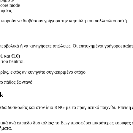
dcore mode
ρήσεις
ς μπορούν να διαβάσουν γρήγορα την καμπύλη του πολλαπλασιαστή.
περβολικά ή να κυνηγήσετε απώλειες. Οι επιτυχημένοι γρήγοροι παίκτ
1 και €10)
του bankroll
ρίας, εκτός αν κυνηγάτε συγκεκριμένο στόχο
το πάθος ζωντανό.
k
 δυσκολίας και στον ίδιο RNG με το πραγματικό παιχνίδι. Επειδή είν
ικά ανά επίπεδο δυσκολίας: το Easy προσφέρει μικρότερες κορυφές α
ήματα.