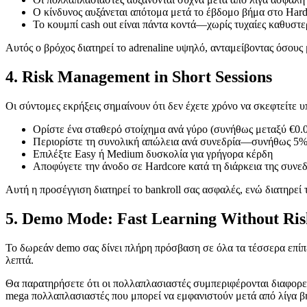
Ο κίνδυνος αυξάνεται απότομα μετά το έβδομο βήμα στο Har
Το κουμπί cash out είναι πάντα κοντά—χωρίς τυχαίες καθυστε
Αυτός ο βρόχος διατηρεί το adrenaline υψηλό, ανταμείβοντας όσου
4. Risk Management in Short Sessions
Οι σύντομες εκρήξεις σημαίνουν ότι δεν έχετε χρόνο να σκεφτείτε υ
Ορίστε ένα σταθερό στοίχημα ανά γύρο (συνήθως μεταξύ €0.0
Περιορίστε τη συνολική απώλεια ανά συνεδρία—συνήθως 5% 
Επιλέξτε Easy ή Medium δυσκολία για γρήγορα κέρδη
Αποφύγετε την άνοδο σε Hardcore κατά τη διάρκεια της συνεδ
Αυτή η προσέγγιση διατηρεί το bankroll σας ασφαλές, ενώ διατηρεί 
5. Demo Mode: Fast Learning Without Ris
Το δωρεάν demo σας δίνει πλήρη πρόσβαση σε όλα τα τέσσερα επίπεδα
λεπτά.
Θα παρατηρήσετε ότι οι πολλαπλασιαστές συμπεριφέρονται διαφορετ
mega πολλαπλασιαστές που μπορεί να εμφανιστούν μετά από λίγα β