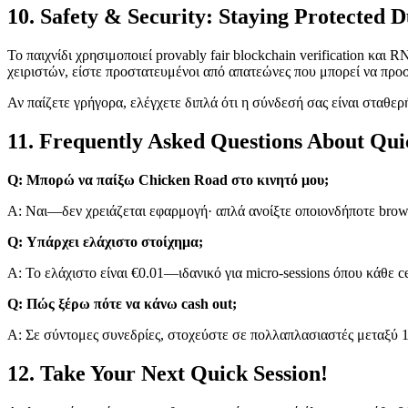
10. Safety & Security: Staying Protected D
Το παιχνίδι χρησιμοποιεί provably fair blockchain verification και
χειριστών, είστε προστατευμένοι από απατεώνες που μπορεί να πρ
Αν παίζετε γρήγορα, ελέγχετε διπλά ότι η σύνδεσή σας είναι σταθερ
11. Frequently Asked Questions About Qui
Q: Μπορώ να παίξω Chicken Road στο κινητό μου;
A: Ναι—δεν χρειάζεται εφαρμογή· απλά ανοίξτε οποιονδήποτε brows
Q: Υπάρχει ελάχιστο στοίχημα;
A: Το ελάχιστο είναι €0.01—ιδανικό για micro‑sessions όπου κάθε ce
Q: Πώς ξέρω πότε να κάνω cash out;
A: Σε σύντομες συνεδρίες, στοχεύστε σε πολλαπλασιαστές μεταξύ 1
12. Take Your Next Quick Session!