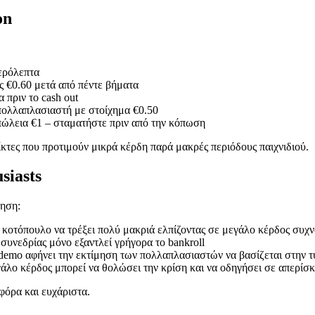
on
τερόλεπτα
 €0.60 μετά από πέντε βήματα
 πριν το cash out
 πολλαπλασιαστή με στοίχημα €0.50
πώλεια €1 – σταματήστε πριν από την κόπωση
κτες που προτιμούν μικρά κέρδη παρά μακρές περιόδους παιχνιδιού.
siasts
μηση:
 κοτόπουλο να τρέξει πολύ μακριά ελπίζοντας σε μεγάλο κέρδος συχν
υνεδρίας μόνο εξαντλεί γρήγορα το bankroll
demo αφήνει την εκτίμηση των πολλαπλασιαστών να βασίζεται στην τ
λο κέρδος μπορεί να θολώσει την κρίση και να οδηγήσει σε απερίσκ
φόρα και ευχάριστα.