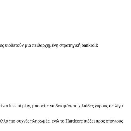
ες υιοθετούν μια πειθαρχημένη στρατηγική bankroll:
αι instant play, μπορείτε να δοκιμάσετε χιλιάδες γύρους σε λίγα
λλά πιο συχνές πληρωμές, ενώ το Hardcore πιέζει προς σπάνιους