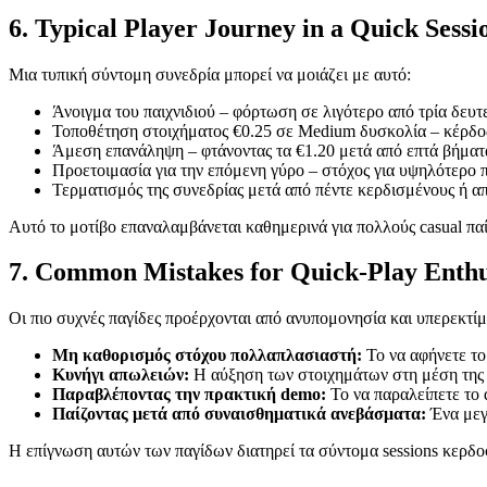
6. Typical Player Journey in a Quick Sessi
Μια τυπική σύντομη συνεδρία μπορεί να μοιάζει με αυτό:
Άνοιγμα του παιχνιδιού – φόρτωση σε λιγότερο από τρία δευ
Τοποθέτηση στοιχήματος €0.25 σε Medium δυσκολία – κέρδος
Άμεση επανάληψη – φτάνοντας τα €1.20 μετά από επτά βήματα
Προετοιμασία για την επόμενη γύρο – στόχος για υψηλότερο
Τερματισμός της συνεδρίας μετά από πέντε κερδισμένους ή α
Αυτό το μοτίβο επαναλαμβάνεται καθημερινά για πολλούς casual παί
7. Common Mistakes for Quick‑Play Enthu
Οι πιο συχνές παγίδες προέρχονται από ανυπομονησία και υπερεκτί
Μη καθορισμός στόχου πολλαπλασιαστή:
Το να αφήνετε το
Κυνήγι απωλειών:
Η αύξηση των στοιχημάτων στη μέση της σ
Παραβλέποντας την πρακτική demo:
Το να παραλείπετε το 
Παίζοντας μετά από συναισθηματικά ανεβάσματα:
Ένα μεγά
Η επίγνωση αυτών των παγίδων διατηρεί τα σύντομα sessions κερδο