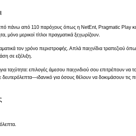
ι
 από πάνω από 110 παρόχους όπως η NetEnt, Pragmatic Play κ
α, μόνο μερικοί τίτλοι πραγματικά ξεχωρίζουν.
δραματικά τον χρόνο περιστροφής. Απλά παιχνίδια τραπεζιού όπω
άση σε εξέλιξη.
για ταχύτητα: επιλογές άμεσου παιχνιδιού σου επιτρέπουν να τ
τε δευτερόλεπτα—ιδανικό για όσους θέλουν να δοκιμάσουν τις π
ς
όλεπτα.