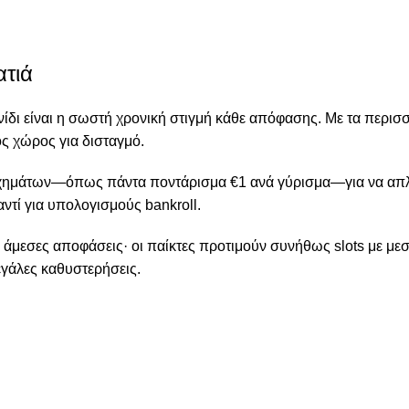
τιά
χνίδι είναι η σωστή χρονική στιγμή κάθε απόφασης. Με τα περισ
ος χώρος για δισταγμό.
τοιχημάτων—όπως πάντα ποντάρισμα €1 ανά γύρισμα—για να απ
ντί για υπολογισμούς bankroll.
ις άμεσες αποφάσεις· οι παίκτες προτιμούν συνήθως slots με με
γάλες καθυστερήσεις.