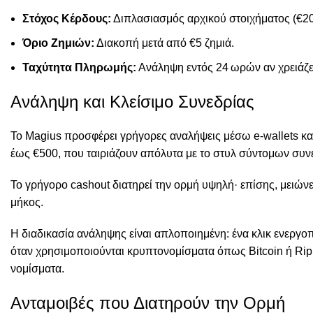
Στόχος Κέρδους:
Διπλασιασμός αρχικού στοιχήματος (€20
Όριο Ζημιών:
Διακοπή μετά από €5 ζημιά.
Ταχύτητα Πληρωμής:
Ανάληψη εντός 24 ωρών αν χρειάζε
Ανάληψη και Κλείσιμο Συνεδρίας
Το Magius προσφέρει γρήγορες αναλήψεις μέσω e‑wallets και
έως €500, που ταιριάζουν απόλυτα με το στυλ σύντομων συ
Το γρήγορο cashout διατηρεί την ορμή υψηλή· επίσης, μειώνε
μήκος.
Η διαδικασία ανάληψης είναι απλοποιημένη: ένα κλικ ενεργο
όταν χρησιμοποιούνται κρυπτονομίσματα όπως Bitcoin ή Ri
νομίσματα.
Ανταμοιβές που Διατηρούν την Ορμή