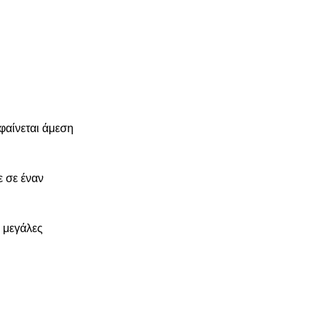
φαίνεται άμεση
ε σε έναν
 μεγάλες