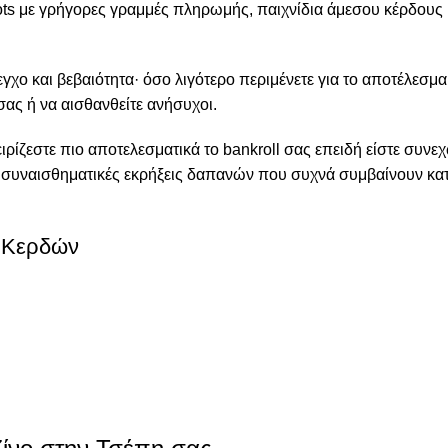
ts με γρήγορες γραμμές πληρωμής, παιχνίδια άμεσου κέρδους 
γχο και βεβαιότητα· όσο λιγότερο περιμένετε για το αποτέλεσμα
 σας ή να αισθανθείτε ανήσυχοι.
ιρίζεστε πιο αποτελεσματικά το bankroll σας επειδή είστε συνε
ς συναισθηματικές εκρήξεις δαπανών που συχνά συμβαίνουν κατ
 Κερδών