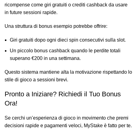
ricompense come giri gratuiti o crediti cashback da usare
in future sessioni rapide.
Una struttura di bonus esempio potrebbe offrire:
Giri gratuiti dopo ogni dieci spin consecutivi sulla slot.
Un piccolo bonus cashback quando le perdite totali
superano €200 in una settimana.
Questo sistema mantiene alta la motivazione rispettando lo
stile di gioco a sessioni brevi.
Pronto a Iniziare? Richiedi il Tuo Bonus
Ora!
Se cerchi un’esperienza di gioco in movimento che premi
decisioni rapide e pagamenti veloci, MyStake è fatto per te.