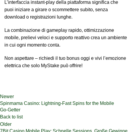
L’interfaccia instant‑play della piattaforma significa che
puoi iniziare a girare o scommettere subito, senza
download o registrazioni lunghe.
La combinazione di gameplay rapido, ottimizzazione
mobile, prelievi veloci e supporto reattivo crea un ambiente
in cui ogni momento conta.
Non aspettare – richiedi il tuo bonus oggi e vivi l’emozione
elettrica che solo MyStake può offrire!
Newer
Spinmama Casino: Lightning‑Fast Spins for the Mobile
Go‑Getter
Back to list
Older
7Bit Casino Mobile Play: Schnelle Sessions, Große Gewinne