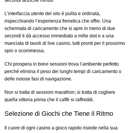
secondi anziché minuti.
L’interfaccia utente del sito è pulita e ordinata,
rispecchiando l’esperienza frenetica che offre. Una
schermata di caricamento che si apre in meno di due
secondi ti dà accesso immediato a mille slot e a una
manciata di tavoli di live casino, tutti pronti per il prossimo
spin o scommessa.
Chi prospera in brevi sessioni trova l’ambiente perfetto
perché elimina il peso dei lunghi tempi di caricamento o
delle noiose fasi di navigazione.
Non si tratta di sessioni marathon; si tratta di cogliere
quella vittoria prima che il caffè si raffreddi.
Selezione di Giochi che Tiene il Ritmo
Il cuore di ogni casino a gioco rapido risiede nella sua